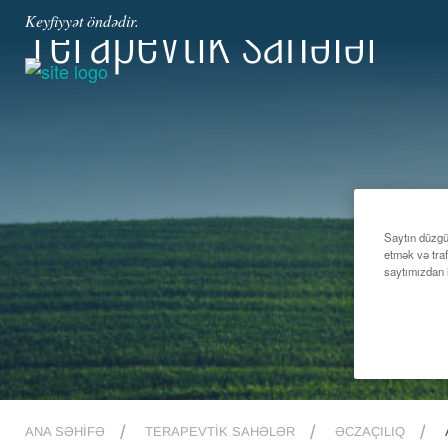
Terapevtik sahələr
Keyfiyyət öndədir.
Saytın düzgü
etmək və traf
saytımızdan 
ANA SƏHIFƏ
TERAPEVTIK SAHƏLƏR
ƏCZAÇILIQ