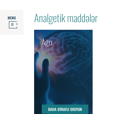
Analgetik maddələr
MENU
Ağrı
DAHA ƏTRAFLI OXUYUN