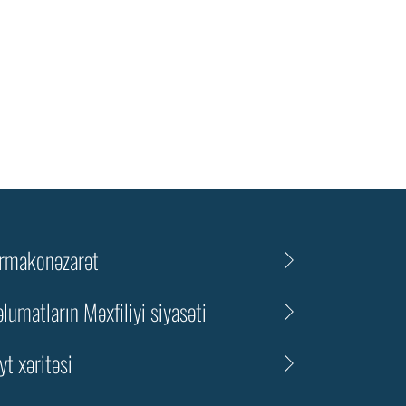
rmakonəzarət
lumatların Məxfiliyi siyasəti
yt xəritəsi