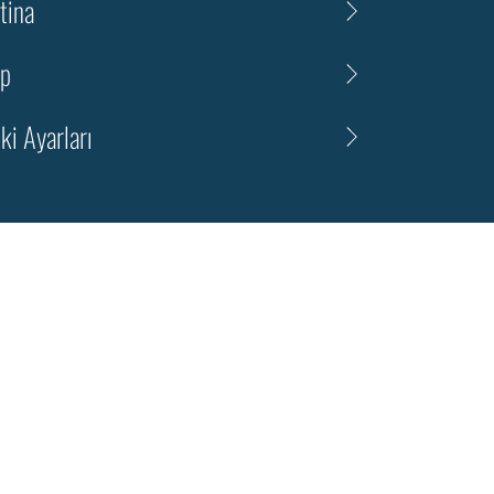
tina
ap
ki Ayarları