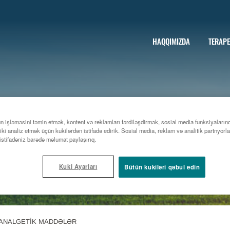
HAQQIMIZDA
TERAPE
n işləməsini təmin etmək, kontent və reklamları fərdiləşdirmək, sosial media funksiyalarınd
iki analiz etmək üçün kukilərdən istifadə edirik. Sosial media, reklam və analitik partnyorla
istifadəniz barədə məlumat paylaşırıq.
Kuki Ayarları
Bütün kukiləri qəbul edin
ANALGETIK MADDƏLƏR