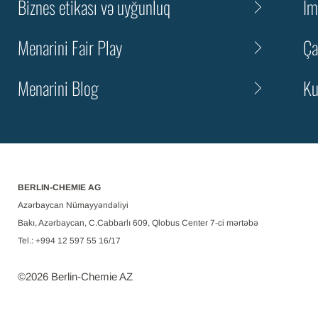
Biznes etikası və uyğunluq
İm
Menarini Fair Play
Ç
Menarini Blog
Ku
BERLIN-CHEMIE AG
Azərbaycan Nümayyəndəliyi
Bakı, Azərbaycan, C.Cabbarlı 609, Qlobus Center 7-ci mərtəbə
Tel.: +994 12 597 55 16/17
©
2026
Berlin-Chemie AZ