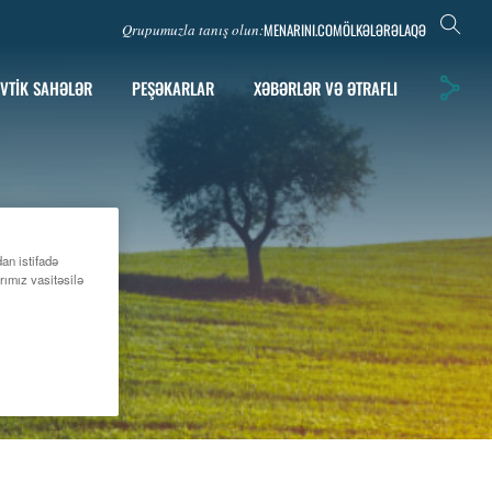
MENARINI.COM
ÖLKƏLƏR
ƏLAQƏ
Qrupumuzla tanış olun:
VTIK SAHƏLƏR
PEŞƏKARLAR
XƏBƏRLƏR VƏ ƏTRAFLI
an istifadə
rımız vasitəsilə